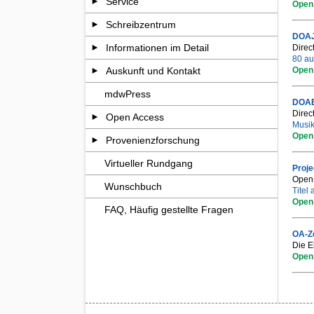
Service
Open
Schreibzentrum
DOA
Informationen im Detail
Direc
80 au
Open
Auskunft und Kontakt
mdwPress
DOA
Direc
Open Access
Musik
Open
Provenienzforschung
Virtueller Rundgang
Proj
Open-
Wunschbuch
Titel
Open
FAQ, Häufig gestellte Fragen
OA-Ze
Die E
Open