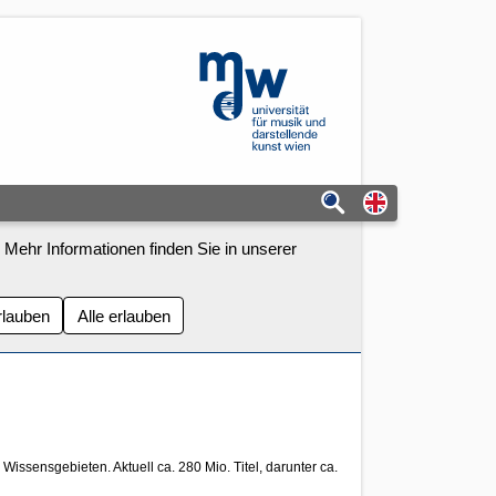
mdw - Homepage
Switch to eng
 Mehr Informationen finden Sie in unserer
rlauben
Alle erlauben
Wissensgebieten. Aktuell ca. 280 Mio. Titel, darunter ca.