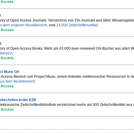
 Access
J
tory of Open Access Journals: Verzeichnis von OA-Journals aus allen Wissensgebiet
s dem engeren Musikbereich
, und
14.000 Zeitschriftenartikel
.
 Access
B
tory of Open Access Books: Mehr als 43.000 peer-reviewed OA-Bücher aus allen W
bereich
.
 Access
ect Muse OA
Access-Bereich von Project Muse, einem Anbieter elektronischer Ressourcen in de
 aus dem Musikbereich
.
 Access
itschrifen in der EZB
lektronische Zeitschriftenbibliothek verzeichnet merhr als 500 Zeitschriftentitel 
 Access