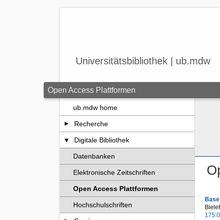
Zum Seiteninhalt springen
Universitätsbibliothek | ub.mdw
Open Access Plattformen
ub.mdw home
Recherche
Digitale Bibliothek
Datenbanken
Op
Elektronische Zeitschriften
Open Access Plattformen
Base
Hochschulschriften
Biele
175.0