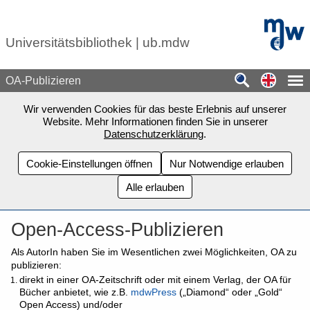
Zum Seiteninhalt springen
mdw - H
Universitätsbibliothek | ub.mdw
Switch
OA-Publizieren
Wir verwenden Cookies für das beste Erlebnis auf unserer
Website. Mehr Informationen finden Sie in unserer
Datenschutzerklärung
.
Cookie-Einstellungen öffnen
Nur Notwendige erlauben
Alle erlauben
Open-Access-Publizieren
Als AutorIn haben Sie im Wesentlichen zwei Möglichkeiten, OA zu
publizieren:
direkt in einer OA-Zeitschrift oder mit einem Verlag, der OA für
Bücher anbietet, wie z.B.
mdwPress
(„Diamond“ oder „Gold“
Open Access) und/oder