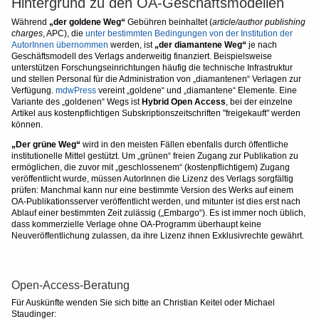
Hintergrund zu den OA-Geschäftsmodellen
Während
„der goldene Weg“
Gebühren beinhaltet (
article/author publishing
charges
, APC), die
unter bestimmten Bedingungen von der Institution der
AutorInnen übernommen
werden, ist
„der diamantene Weg“
je nach
Geschäftsmodell des Verlags anderweitig finanziert. Beispielsweise
unterstützen Forschungseinrichtungen häufig die technische Infrastruktur
und stellen Personal für die Administration von „diamantenen“ Verlagen zur
Verfügung.
mdwPress
vereint „goldene“ und „diamantene“ Elemente. Eine
Variante des „goldenen“ Wegs ist
Hybrid Open Access
, bei der einzelne
Artikel aus kostenpflichtigen Subskriptionszeitschriften "freigekauft" werden
können.
„Der grüne Weg“
wird in den meisten Fällen ebenfalls durch öffentliche
institutionelle Mittel gestützt. Um „grünen“ freien Zugang zur Publikation zu
ermöglichen, die zuvor mit „geschlossenem“ (kostenpflichtigem) Zugang
veröffentlicht wurde, müssen AutorInnen die Lizenz des Verlags sorgfältig
prüfen: Manchmal kann nur eine bestimmte Version des Werks auf einem
OA-Publikationsserver veröffentlicht werden, und mitunter ist dies erst nach
Ablauf einer bestimmten Zeit zulässig („Embargo“). Es ist immer noch üblich,
dass kommerzielle Verlage ohne OA-Programm überhaupt keine
Neuveröffentlichung zulassen, da ihre Lizenz ihnen Exklusivrechte gewährt.
Open-Access-Beratung
Für Auskünfte wenden Sie sich bitte an Christian Keitel oder Michael
Staudinger: