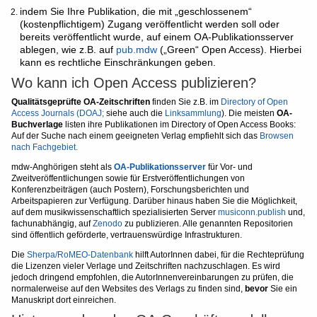
indem Sie Ihre Publikation, die mit „geschlossenem“
(kostenpflichtigem) Zugang veröffentlicht werden soll oder
bereits veröffentlicht wurde, auf einem OA-Publikationsserver
ablegen, wie z.B. auf
pub.mdw
(„Green“ Open Access). Hierbei
kann es rechtliche Einschränkungen geben.
Wo kann ich Open Access publizieren?
Qualitätsgeprüfte OA-Zeitschriften
finden Sie z.B. im
Directory of Open
Access Journals (DOAJ;
siehe auch die
Linksammlung
). Die meisten
OA-
Buchverlage
listen ihre Publikationen im Directory of Open Access Books:
Auf der Suche nach einem geeigneten Verlag empfiehlt sich das
Browsen
nach Fachgebiet
.
mdw-Anghörigen steht als
OA-Publikationsserver
für Vor- und
Zweitveröffentlichungen sowie für Erstveröffentlichungen von
Konferenzbeiträgen (auch Postern), Forschungsberichten und
Arbeitspapieren zur Verfügung. Darüber hinaus haben Sie die Möglichkeit,
auf dem musikwissenschaftlich spezialisierten Server
musiconn.publish
und,
fachunabhängig, auf
Zenodo
zu publizieren. Alle genannten Repositorien
sind öffentlich geförderte, vertrauenswürdige Infrastrukturen.
Die
Sherpa/RoMEO-Datenbank
hilft AutorInnen dabei, für die Rechteprüfung
die Lizenzen vieler Verlage und Zeitschriften nachzuschlagen. Es wird
jedoch dringend empfohlen, die AutorInnenvereinbarungen zu prüfen, die
normalerweise auf den Websites des Verlags zu finden sind,
bevor
Sie ein
Manuskript dort einreichen.