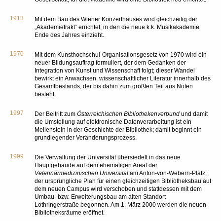
1913
Mit dem Bau des Wiener Konzerthauses wird gleichzeitig der
„Akademietrakt“ errichtet, in den die neue k.k. Musikakademie
Ende des Jahres einzieht.
1970
Mit dem Kunsthochschul-Organisationsgesetz von 1970 wird ein
neuer Bildungsauftrag formuliert, der dem Gedanken der
Integration von Kunst und Wissenschaft folgt; dieser Wandel
bewirkt ein Anwachsen wissenschaftlicher Literatur innerhalb des
Gesamtbestands, der bis dahin zum größten Teil aus Noten
besteht.
1997
Der Beitritt zum
Österreichischen Bibliothekenverbund
und damit
die Umstellung auf elektronische Datenverarbeitung ist ein
Meilenstein in der Geschichte der Bibliothek; damit beginnt ein
grundlegender Veränderungsprozess.
1999
Die Verwaltung der Universität übersiedelt in das neue
Hauptgebäude auf dem ehemaligen Areal der
Veterinärmedizinischen Universität
am Anton-von-Webern-Platz;
der ursprüngliche Plan für einen gleichzeitigen Bibliotheksbau auf
dem neuen Campus wird verschoben und stattdessen mit dem
Umbau- bzw. Erweiterungsbau am alten Standort
Lothringerstraße begonnen. Am 1. März 2000 werden die neuen
Bibliotheksräume eröffnet.