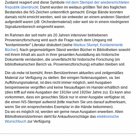
Zustand reagiert und diese Symbole
mit dem Stempel der wiedererrichteten
Republik überdruckt
. Damit wurden im weitaus größten Teil des fraglichen
Bestandes die NS-Zeichen unkenntlich gemacht. Einige Bände konnten
damals nicht erreicht werden, weil sie entweder an einem anderen Standort
aufgestellt waren (zB. Orchestermaterial) oder weil sie in einem niedrigeren
Signaturenbereich eingereiht waren.
Im Rahmen der seit mehr als 20 Jahren intensiver betriebenen
Provenienzforschung wird auch die Frage nach dem Umgang mit
"kontaminierter" Literatur diskutiert (siehe
Markus Stumpf, Kontaminierte
Bücher
). Nach gegenwärtigem Stand werden Bücher in Bibliotheken sowohl
mit ihrem Inhalt als auch in ihrer gesamten Ausstattung als historische
Dokumente verstanden, die unverfälscht für historische Forschung (im
bibliothekarischen Berich va. Provenienzforschung) erhalten bleiben soll.
Die ub.mdw ist bemüht, Ihren BenützerInnen aktuelles und zeitgemäßes
Material zur Verfügung zu stellen. Bei einigen Notenausgaben, va. bei
Aufführungsmaterial, ist dies nicht immer möglich, weil Ausgaben
beispielsweise vergriffen und keine Neuauflagen im Handel erhältlich sind
(dies trifft auf viele Ausgaben der 1910er und 1920er Jahre zu). Es kann also
vorkommen, dass ein gesuchtes Stück nur in einer Ausgabe verfügbar ist,
die einen NS-Stempel aufweist (bitte machen Sie uns darauf aufmerksam,
wenn Sie ein ensprechendes Exemplar in die Hände bekommen).
Da wo es möglich ist, werden wir gerne neue Ausgaben erwerben. Allen
BibliotheksnützerInnen steht für Ankaufsvorschläge das
elektronische
Wunschbuch
zur Verfügung