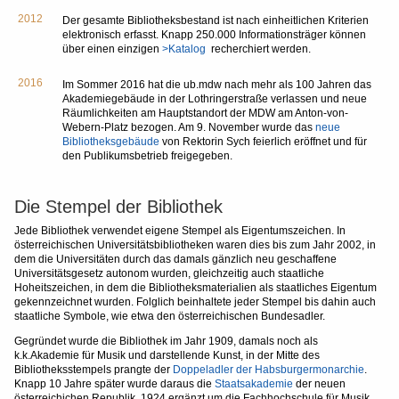
2012
Der gesamte Bibliotheksbestand ist nach einheitlichen Kriterien
elektronisch erfasst. Knapp 250.000 Informationsträger können
über einen einzigen
>Katalog
recherchiert werden.
2016
Im Sommer 2016 hat die ub.mdw nach mehr als 100 Jahren das
Akademiegebäude in der Lothringerstraße verlassen und neue
Räumlichkeiten am Hauptstandort der MDW am Anton-von-
Webern-Platz bezogen. Am 9. November wurde das
neue
Bibliotheksgebäude
von Rektorin Sych feierlich eröffnet und für
den Publikumsbetrieb freigegeben.
Die Stempel der Bibliothek
Jede Bibliothek verwendet eigene Stempel als Eigentumszeichen. In
österreichischen Universitätsbibliotheken waren dies bis zum Jahr 2002, in
dem die Universitäten durch das damals gänzlich neu geschaffene
Universitätsgesetz autonom wurden, gleichzeitig auch staatliche
Hoheitszeichen, in dem die Bibliotheksmaterialien als staatliches Eigentum
gekennzeichnet wurden. Folglich beinhaltete jeder Stempel bis dahin auch
staatliche Symbole, wie etwa den österreichischen Bundesadler.
Gegründet wurde die Bibliothek im Jahr 1909, damals noch als
k.k.Akademie für Musik und darstellende Kunst, in der Mitte des
Bibliotheksstempels prangte der
Doppeladler der Habsburgermonarchie
.
Knapp 10 Jahre später wurde daraus die
Staatsakademie
der neuen
österreichichen Republik, 1924 ergänzt um die Fachhochschule für Musik.