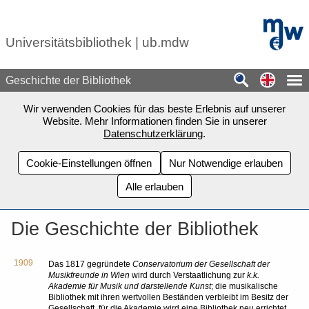
Zum Seiteninhalt springen
mdw - H
Universitätsbibliothek | ub.mdw
Switch
Geschichte der Bibliothek
Wir verwenden Cookies für das beste Erlebnis auf unserer
Website. Mehr Informationen finden Sie in unserer
Datenschutzerklärung
.
Cookie-Einstellungen öffnen
Nur Notwendige erlauben
Alle erlauben
Die Geschichte der Bibliothek
1909
Das 1817 gegründete
Conservatorium der Gesellschaft der
Musikfreunde in Wien
wird durch Verstaatlichung zur
k.k.
Akademie für Musik und darstellende Kunst
; die musikalische
Bibliothek mit ihren wertvollen Beständen verbleibt im Besitz der
Gesellschaft, für die Akademie wird eine Bibliothek neu errichtet.