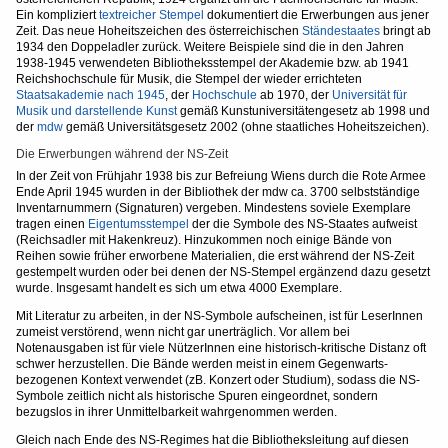
Ein kompliziert
textreicher Stempel
dokumentiert die Erwerbungen aus jener
Zeit. Das neue Hoheitszeichen des österreichischen
Ständestaates
bringt ab
1934 den Doppeladler zurück. Weitere Beispiele sind die in den Jahren
1938-1945 verwendeten Bibliotheksstempel der Akademie bzw. ab 1941
Reichshochschule für Musik, die Stempel der wieder errichteten
Staatsakademie nach 1945
, der
Hochschule
ab 1970, der
Universität für
Musik und darstellende Kunst
gemäß Kunstuniversitätengesetz ab 1998 und
der
mdw
gemäß Universitätsgesetz 2002 (ohne staatliches Hoheitszeichen).
Die Erwerbungen während der NS-Zeit
In der Zeit von Frühjahr 1938 bis zur Befreiung Wiens durch die Rote Armee
Ende April 1945 wurden in der Bibliothek der mdw ca. 3700 selbstständige
Inventarnummern (Signaturen) vergeben. Mindestens soviele Exemplare
tragen einen
Eigentumsstempel
der die Symbole des NS-Staates aufweist
(Reichsadler mit Hakenkreuz). Hinzukommen noch einige Bände von
Reihen sowie früher erworbene Materialien, die erst während der NS-Zeit
gestempelt wurden oder bei denen der NS-Stempel ergänzend dazu gesetzt
wurde. Insgesamt handelt es sich um etwa 4000 Exemplare.
Mit Literatur zu arbeiten, in der NS-Symbole aufscheinen, ist für LeserInnen
zumeist verstörend, wenn nicht gar unerträglich. Vor allem bei
Notenausgaben ist für viele NützerInnen eine historisch-kritische Distanz oft
schwer herzustellen. Die Bände werden meist in einem Gegenwarts-
bezogenen Kontext verwendet (zB. Konzert oder Studium), sodass die NS-
Symbole zeitlich nicht als historische Spuren eingeordnet, sondern
bezugslos in ihrer Unmittelbarkeit wahrgenommen werden.
Gleich nach Ende des NS-Regimes hat die Bibliotheksleitung auf diesen