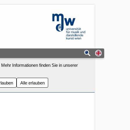
mdw - Homepage
Switch to eng
 Mehr Informationen finden Sie in unserer
rlauben
Alle erlauben